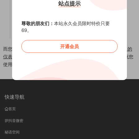
站点提示
XYZ Doohickey 公司成立于 1971 年，自从建立
以来，我们一直向社会贡献着优秀 doohickies。
我们的公司总部位于天朝魔都，有着超过两千名
尊敬的朋友们：
本站永久会员限时特价只要
69。
员工，对魔都政府税收有着巨大贡献。
开通会员
而您，作为一位 WordPress 新用户，我们建议您转到
您站点的
仪表盘
，删除本页面，然后创建包含您自己内容的新页面。祝您
使用愉快！
快速导航
首页
抖音微密
秘语空间