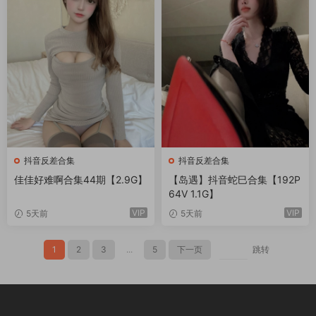
抖音反差合集
抖音反差合集
佳佳好难啊合集44期【2.9G】
【岛遇】抖音蛇巳合集【192P
64V 1.1G】
VIP
VIP
5天前
5天前
1
2
3
...
5
下一页
跳转