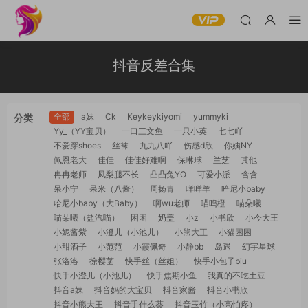
抖音反差合集
全部
a妹
Ck
Keykeykiyomi
yummyki
分类
Yy_（YY宝贝）
一口三文鱼
一只小英
七七吖
不爱穿shoes
丝袜
九九八吖
伤感d欣
你姨NY
佩恩老大
佳佳
佳佳好难啊
保琳球
兰芝
其他
冉冉老师
凤梨腿不长
凸凸兔YO
可爱小派
含含
呆小宁
呆米（八酱）
周扬青
咩咩羊
哈尼小baby
哈尼小baby（大Baby）
啊wu老师
喵呜橙
喵朵曦
喵朵曦（盐汽喵）
困困
奶盖
小z
小书欣
小今大王
小妮酱紫
小澄儿（小池儿）
小熊大王
小猫困困
小甜酒子
小范范
小霞佩奇
小静bb
岛遇
幻宇星球
张洛洛
徐樱菡
快手丝（丝姐）
快手小包子biu
快手小澄儿（小池儿）
快手焦期小鱼
我真的不吃土豆
抖音a妹
抖音妈的大宝贝
抖音家酱
抖音小书欣
抖音小熊大王
抖音手什么葵
抖音玉竹（小高怕疼）