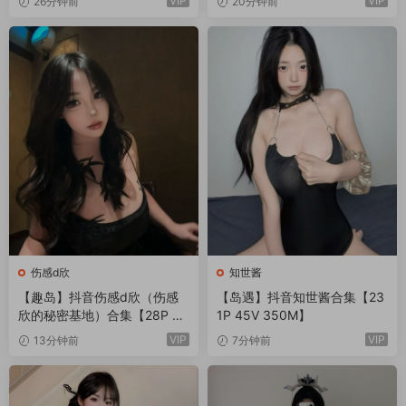
VIP
VIP
26分钟前
20分钟前
伤感d欣
知世酱
【趣岛】抖音伤感d欣（伤感
【岛遇】抖音知世酱合集【23
欣的秘密基地）合集【28P 24
1P 45V 350M】
V】
VIP
VIP
13分钟前
7分钟前