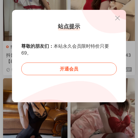
站点提示
尊敬的朋友们：
本站永久会员限时特价只要
抖音反差合集
抖音反差合集
69。
抖音不爱穿shoes微密圈合集
【岛遇】抖音小范范合集【43
【830P 79V 1.3G】
4P 132V 2.7G】
开通会员
VIP
VIP
5天前
5天前