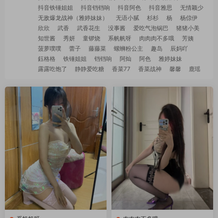
抖音铁锤姐姐
抖音铛铛响
抖音阿色
抖音雅思
无情颖少
无敌爆龙战神（雅婷妹妹）
无语小腻
杉杉
杨
杨倞伊
欣欣
武香
武香花生
没事酱
爱吃气泡锅巴
猪猪小美
知世酱
秀妍
童锣烧
系帆帆呀
肉肉肉不多哦
芳姨
菠萝噗噗
蕾子
藤藤菜
螺蛳粉公主
趣岛
辰妈吖
鈺格格
铁锤姐姐
铛铛响
阿灿
阿色
雅婷妹妹
露露吃饱了
静静爱吃糖
香菜77
香菜战神
馨馨
鹿瑶