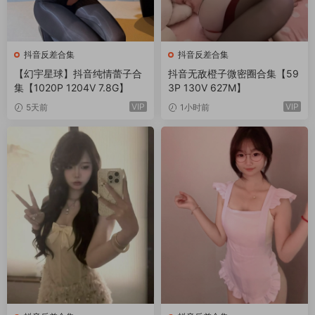
抖音反差合集
抖音反差合集
【幻宇星球】抖音纯情蕾子合
抖音无敌橙子微密圈合集【59
集【1020P 1204V 7.8G】
3P 130V 627M】
VIP
VIP
5天前
1小时前