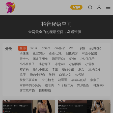
抖音秘语空间
全网最全的的秘语空间，岛遇资源！
全部
02uiii
chiara
qin秦宋
VC
一p狼
余少奶奶
分类
余珠珠
兔宝妮to
凌凌七DL
别拔虎牙
可爱小鼠酱
唐十七
喝多了想兔
奶洋洋Oo
妮兔t
小U优优子
小小酱酱子
小徐崽子
小意oO
小猫困困
小雪家
布罗莉
是只小甜宠
李奎
极品小姨
淑女
清风皓月
炫斐
烧肉小野猫
琳铛
白猫龙女
盐气喵
秋秋不要吃鱼
空心柚七
胡逗逗
草莓味的喵
蒙蒙子
财神爷的心尖尖
赠若离
轩子巨二兔
野原圆圆
钟意依阳
露宝吃不饱
饭鹿鹿痴