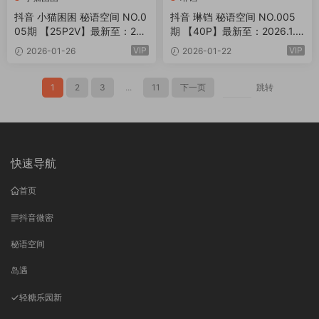
抖音 小猫困困 秘语空间 NO.0
抖音 琳铛 秘语空间 NO.005
05期 【25P2V】最新至：202
期 【40P】最新至：2026.1.2
6.1.29
5
VIP
VIP
2026-01-26
2026-01-22
1
2
3
...
11
下一页
跳转
快速导航
首页
抖音微密
秘语空间
岛遇
轻糖乐园
新