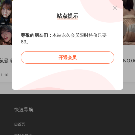
站点提示
尊敬的朋友们：
本站永久会员限时特价只要
69。
凹菟曼
开通会员
 轻糖乐园 NO.002期
抖音 凹菟曼 轻糖乐园 NO.003期
】
【31P】
VIP
1-10
2025-11-10
快速导航
首页