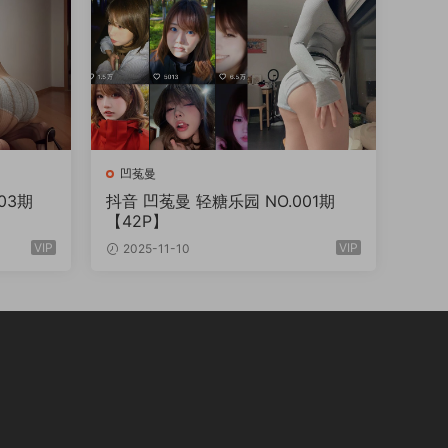
凹菟曼
抖音 凹菟曼 轻糖乐园 NO.001期
【42P】
VIP
VIP
2025-11-10