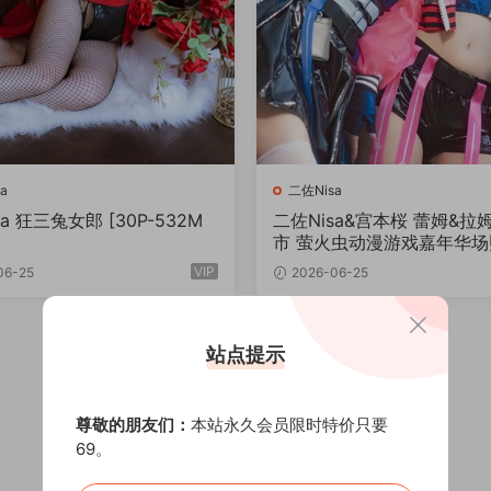
a
二佐Nisa
a 狂三兔女郎 [30P-532M
二佐Nisa&宫本桜 蕾姆&拉
市 萤火虫动漫游戏嘉年华场照 
-250MB]
VIP
06-25
2026-06-25
站点提示
尊敬的朋友们：
本站永久会员限时特价只要
69。