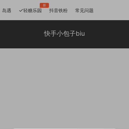
新
岛遇
轻糖乐园
抖音铁粉
常见问题
快手小包子biu