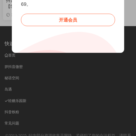
抖音 权vvv 微密圈 NO.030期
69。
【51P2V】最新至：2025.2.6
VIP
2025-02-03
开通会员
快速导航
首页
抖音微密
秘语空间
岛遇
轻糖乐园
新
抖音铁粉
常见问题
©2013-2025
站内部分资源收集于网络，若侵犯了您的合法权益，请联系