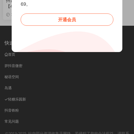
抖音 沙拉拧 微密圈 NO.001期
69。
【4P】最新至：2025.1.3
VIP
2024-12-31
开通会员
快速导航
首页
抖音微密
秘语空间
岛遇
轻糖乐园
新
抖音铁粉
常见问题
©2013-2025
站内部分资源收集于网络，若侵犯了您的合法权益，请联系