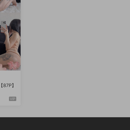
【87P】
VIP