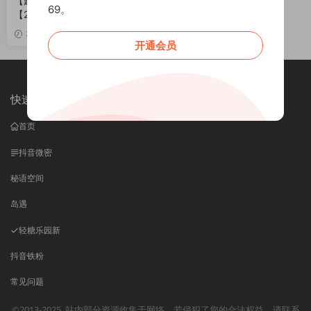
【趣岛】抖音妈的大宝贝合集
69。
【2P 10V】
VIP
3周前
开通会员
快速导航
首页
抖音微密
秘语空间
岛遇
轻糖乐园
新
抖音铁粉
常见问题
©2013-2025
站内部分资源收集于网络，若侵犯了您的合法权益，请联系