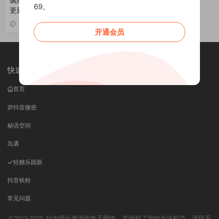
疯猫ss 写真合集[195套][持续
69。
更新]
VIP
1周前
开通会员
快速导航
首页
抖音微密
秘语空间
岛遇
轻糖乐园
新
抖音铁粉
常见问题
©2013-2025
站内部分资源收集于网络，若侵犯了您的合法权益，请联系