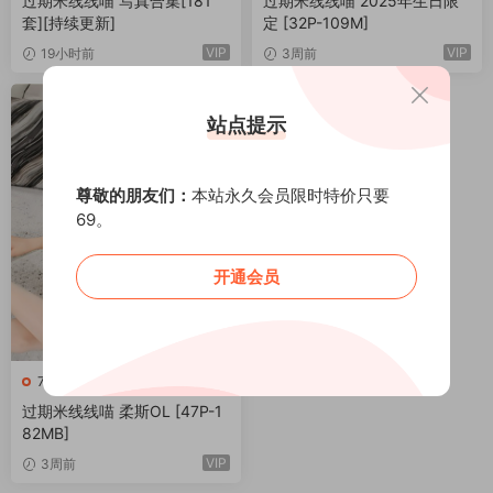
过期米线线喵 写真合集[181
过期米线线喵 2025年生日限
套][持续更新]
定 [32P-109M]
VIP
VIP
19小时前
3周前
站点提示
尊敬的朋友们：
本站永久会员限时特价只要
69。
开通会员
777
过期米线线喵 柔斯OL [47P-1
82MB]
VIP
3周前