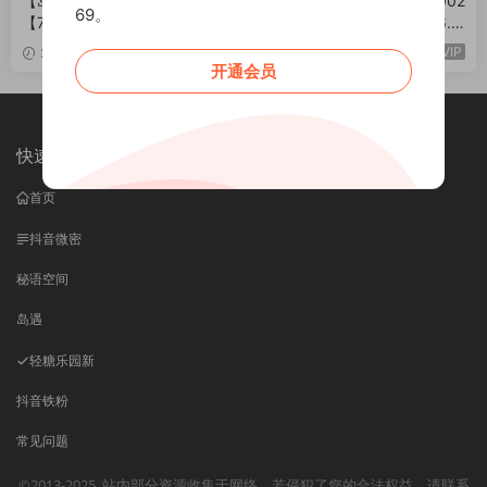
【岛遇】抖音静静爱吃糖合集
抖音 静静爱吃糖 岛遇 NO.002
69。
【772P 332V】
期 【9P8V】最新至：2026.1.
20
VIP
VIP
2026-06-13
2026-01-17
开通会员
快速导航
首页
抖音微密
秘语空间
岛遇
轻糖乐园
新
抖音铁粉
常见问题
©2013-2025
站内部分资源收集于网络，若侵犯了您的合法权益，请联系