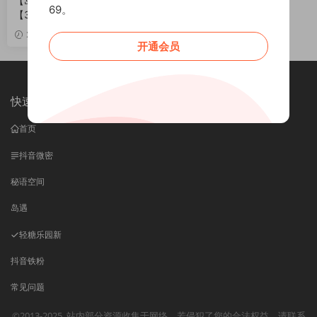
【岛遇】抖音小妮酱紫合集
69。
【347P 90V】
VIP
2026-05-18
开通会员
快速导航
首页
抖音微密
秘语空间
岛遇
轻糖乐园
新
抖音铁粉
常见问题
©2013-2025
站内部分资源收集于网络，若侵犯了您的合法权益，请联系