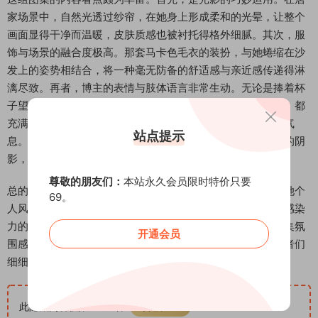
家场景中，自然光透过纱帘，在她身上形成柔和的光晕，让整个
画面显得干净而温暖，皮肤质感也被衬托得格外细腻。其次，服
饰与场景的融合度极高。那套马卡色毛衣的装扮，与她蜷缩在沙
发上的姿势相结合，将一种毫无防备的舒适感与亲近感传递得淋
漓尽致。再者，博主的表情与肢体语言非常生动。无论是捧着杯
子望向镜头的懵懂眼神，还是对着蛋糕露出狡黠一笑的瞬间，都
充满了故事性和感染力，让静态的图片仿佛有了动态的生活气
站点提示
息。最后，一些细节的特写，如指尖轻触花瓣、睫毛在光下的阴
影，都大大增强了画面的层次和精致度。
尊敬的朋友们：
本站永久会员限时特价只要
总的来说，我是八号八岁的这期轻糖乐园作品，完美诠释了她个
69。
人风格中的甜蜜与灵动。通过精心设计的场景、服饰与充满感染
力的表现，她为我们带来了一场视觉上的轻甜盛宴。整组图集氛
开通会员
围感十足，看点满满，非常值得喜欢这种清新梦幻风格的读者们
细细品味和欣赏。
此隐藏内容仅限VIP查看
升级VIP