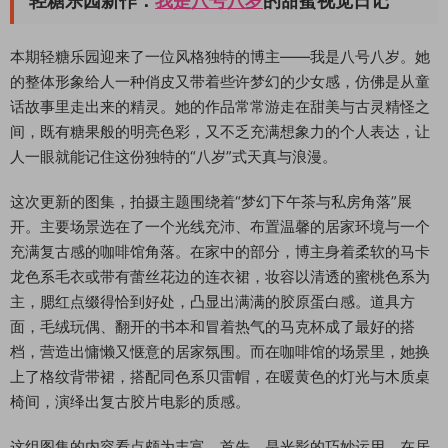
轻糖乐园新作：
我是八号八岁
的甜蜜视觉日记
本期轻糖乐园迎来了一位风格独特的博主——我是八号八岁。她
的整体形象给人一种俏皮又带着些许梦幻的少女感，仿佛是从童
话故事里走出来的精灵。她的作品常常游走在甜美与古灵精怪之
间，既有糖果般的明亮色彩，又不乏充满想象力的个人表达，让
人一眼就能记住这份独特的“八岁”式天真与浪漫。
这次更新的图集，拍摄主题围绕着“梦幻下午茶与私房角落”展
开。主要场景选在了一个光线充沛、布置温馨的居家环境与一个
充满复古感的咖啡馆角落。在家中的部分，博主身着柔软的马卡
龙色系毛衣或带有蕾丝花边的连衣裙，妆容以清透的蜜桃色系为
主，腮红点缀得恰到好处，凸显出满满的胶原蛋白感。道具方
面，毛绒玩偶、翻开的书本和冒着热气的马克杯成了最好的搭
档，营造出慵懒又惬意的居家氛围。而在咖啡馆的场景里，她换
上了格纹背带裙，搭配同色系贝雷帽，在暖黄色的灯光与木质桌
椅间，演绎出复古胶片电影的质感。
这组图集的内容看点颇为丰富。首先，是光影的巧妙运用。在居