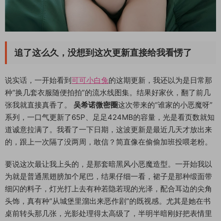
追了这么久，没想到这次更新直接给我看愣了
说实话，一开始看到
可可小白兔
的这期更新，我还以为是日常那
种“换几套衣服随便拍拍”的流水线图集。结果好家伙，翻了前几
张我就直接真香了。
吴希诺微密圈
这次带来的“谁家的小恶魔呀”
系列，一口气更新了65P、足足424MB的容量，光是看页数就知
道诚意拉满了。我看了一下日期，这波更新是最近几天才放出来
的，跟上一次隔了没两周，敢信？简直像在偷偷加班投喂老粉。
要说这次最让我上头的，是那套暗黑风小恶魔造型。一开始我以
为就是普通黑翅膀加个尾巴，结果仔细一看，裙子是那种缎面带
细闪的料子，灯光打上去有种若隐若现的光泽，配合耳边的尖角
头饰，真有种“从城堡里溜出来恶作剧”的既视感。尤其是她在书
桌前转头那几张，光影处理得太高级了，半明半暗刚好把表情里