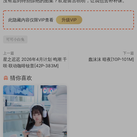
没有追到特别惊艳的图集？欢迎留言唠唠，让我也去补补课。
此隐藏内容仅限VIP查看
升级VIP
可可小白兔
上一篇
下一篇
星之迟迟 2026年4月计划 鸣潮 千
蠢沫沫 暗夜[10P-101M]
咲·联动咖啡钕普[42P-383M]
猜你喜欢