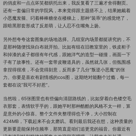
的俏皮和一点点坏笑都烘托出来，我反复看了三遍才舍得翻页。
还有一套偏日常的学院风，本来觉得跟主题搭不上，结果她戴着
小恶魔发箍、叼着棒棒糖坐在楼梯上，那种“装乖”的感觉绝了，
跟暗黑那套形成了反差萌，让人忍不住嘴角上扬。
另外想夸夸这套图集的场地选择。几组室内场景都挺讲究的，不
是那种随便找块白布就开拍。比如有组在旧教室里的，铁皮柜子
和掉漆的桌子都很有年代感，跟她洋气的造型一碰撞，画面一下
子有了故事性。还有一套带皮鞭道具的，虽然就几张，但氛围感
拿捏得很准，不会觉得刻意，反而多了几分“叛逆小恶魔”的张
力。你要是喜欢有剧情感的cos图，这期绝对能翻个过瘾，每一
套都在说“我可不好惹”。
当然啦，65张图里也有些偏向清甜路线的，比如穿着白色镂空毛
衣那套，表情软乎乎的，跟她平时那种酷酷的风格不太一样，算
是意外的小惊喜。整个文件夹整理得也干净，大小控制在
424MB，下载起来不会太磨叽。看到最后我还在想，这种质量的
更新要是能保持住频率，那简直是咱们追更党的福音。你最近有