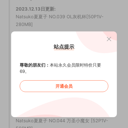
2023.12.13日更新:
Natsuko夏夏子 NO.039 OL灰机杯[50P1V-
280MB]
2024.12.28日更新:
Natsuko夏夏子&星澜是澜澜叫澜妹呀 NO.040
站点提示
瑶池洗凝脂 [111P-2V1.40GB]
2025.01.02日更新：
尊敬的朋友们：
本站永久会员限时特价只要
Natsuko夏夏子 NO.041 碧蓝航线 比叡 泳装
69。
[55P-667MB]
开通会员
2025.01.07日更新:
Natsuko夏夏子 NO.042 雏菊 [43P-326MB]
2025.01.10日更新:
Natsuko夏夏子 NO.043 玄狼 [81P-584MB]
Natsuko夏夏子 NO.044 万圣小魔女 [52P1V-