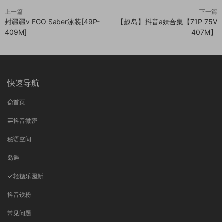
上一篇
下一篇
封疆疆v FGO Saber泳装[49P-
【趣岛】抖音a妹合集【71P 75V
409M]
407M】
快速导航
首页
抖音微密
秘语空间
岛遇
轻糖乐园
新
抖音铁粉
常见问题