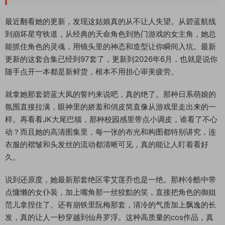
最近翻看她的更新，发现这姑娘真的从不让人失望。从碧蓝航线
到崩坏星穹铁道，从经典的天命角色到热门游戏的女主角，她总
能抓住角色的灵魂，用镜头里的神态和造型让你瞬间入坑。最新
更新的这套合集已经到97套了，更新到2026年6月，也就是说你
随手点开一本都是新鲜货，根本不用担心审美疲劳。
就拿她那套碧蓝大凤的誓约来说吧，真的绝了。那种日系萌娘的
氛围直接拉满，眼神里的娇羞和俏皮简直像从游戏里走出来的一
样。再看看JK大尾巴猫，那种校园感里带点小调皮，谁看了不心
动？而且她的高清图集里，每一张的布光和构图都特别讲究，连
衣服的褶皱和头发丝的流动都清晰可见，真的能让人盯着看好
久。
说到还原度，她最新那套绝区零艾莲乔也是一绝。那种冷酷中带
点慵懒的女仆装，加上嘴角那一丝狡黠的笑，直接把角色的御姐
范儿拿捏住了。还有崩铁里阮梅那套，清冷的气质加上飘逸的长
发，真的让人一秒穿越到仙舟罗浮。这种高质量的cos作品，真