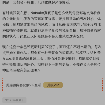
的是一套都舍不得删，只想收藏起来慢慢看。
有时候我就在想，Natsuko夏夏子是怎么做到每套都这么有看点
的？无论是礼服系的荣耀凉夜香雪，还是日常系的男友衬衫、体
操服，她都能穿出自己的风格，而且从表情到姿态，完全没有那
种摆拍的僵硬感。就像她深更半夜传的私汤自拍，那种自然流露
的好状态，简直让人怀疑她是不是天生就吃这碗饭的。
现在这套合集已经更新到第97套了，而且还在不断出新的。每次
点开她的新作品，都会有一种开盲盒的惊喜感。说实话，这种美
女cos图集真的越看越上头，哪怕只是随便翻翻，都能感受到模
特和摄影团队的用心。期待她下一期的更新，不知道又会是哪位
神仙角色被完美还原呢？
此隐藏内容仅限VIP查看
升级VIP
Natsuko夏夏子