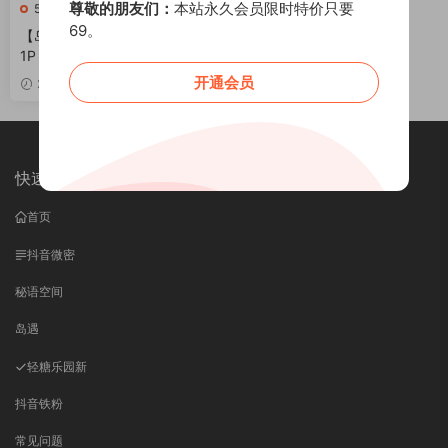
尊敬的朋友们：
本站永久会员限时特价只要
561
69。
【岛遇】抖音张洛洛合集【54
1P 31V 318M】
开通会员
VIP
2026-06-16
快速导航
首页
抖音微密
秘语空间
岛遇
轻糖乐园
新
抖音铁粉
常见问题