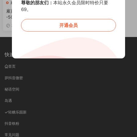
尊敬的朋友们：
本站永久会员限时特价只要
雇頁頁
69。
雇頁頁 阿尔维纳 修女ver [24P
-50M]
开通会员
VIP
3周前
快速导航
首页
抖音微密
秘语空间
岛遇
轻糖乐园
新
抖音铁粉
常见问题