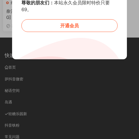
尊敬的朋友们：
本站永久会员限时特价只要
奈汐酱
69。
奈汐酱nice 麦麦 [80P1V-1.63
G]
开通会员
VIP
3周前
快速导航
首页
抖音微密
秘语空间
岛遇
轻糖乐园
新
抖音铁粉
常见问题