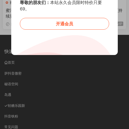
尊敬的朋友们：
本站永久会员限时特价只要
蜜汁猫裘
蜜汁猫裘
69。
蜜汁猫裘 写真合集[124套] [持
蜜汁猫裘 写真合集[122套] [持
续更新]
续更新]
开通会员
VIP
VIP
3天前
2026-05-10
快速导航
首页
抖音微密
秘语空间
岛遇
轻糖乐园
新
抖音铁粉
常见问题