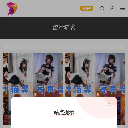
蜜汁猫裘
站点提示