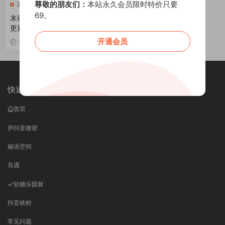
尊敬的朋友们：
本站永久会员限时特价只要
末夜787
69。
末夜787 写真合集[33套][持续
更新]
开通会员
VIP
2026-05-10
快速导航
首页
抖音微密
秘语空间
岛遇
轻糖乐园
新
抖音铁粉
常见问题