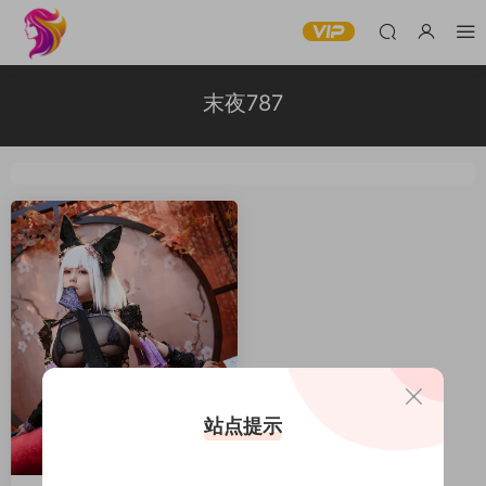
末夜787
站点提示