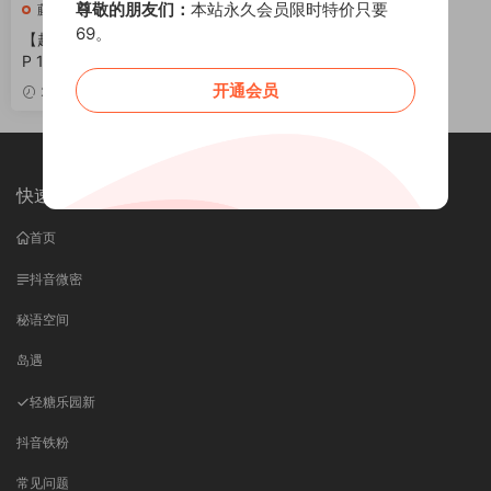
尊敬的朋友们：
本站永久会员限时特价只要
藤藤菜
69。
【趣岛】抖音藤藤菜合集【97
P 114V 626M】
开通会员
VIP
2026-06-16
快速导航
首页
抖音微密
秘语空间
岛遇
轻糖乐园
新
抖音铁粉
常见问题