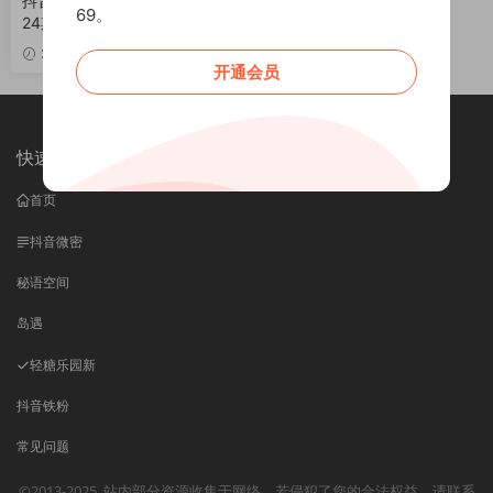
抖音 极品小姨 秘语空间 NO.0
69。
24期 【6V】
2026-06-29
开通会员
快速导航
首页
抖音微密
秘语空间
岛遇
轻糖乐园
新
抖音铁粉
常见问题
©2013-2025
站内部分资源收集于网络，若侵犯了您的合法权益，请联系