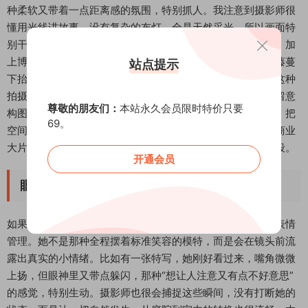
种柔软又带着一点距离感的氛围，特别抓人。我注意到摄影师很
懂用光线讲故事，没有复杂的布灯，全是天然采光，所以画面特
别干净。服装搭配也很加分，碎花连衣裙本身就有夏日气息，加
上博主的气场，穿出了那种复古又俏皮的味道。有几张她在藤蔓
站点提示
下抬眼的瞬间，笑得不浓不淡，刚好卡在纯真和妩媚之间。这种
拍摄手法，很值得喜欢拍照的朋友学习。建议你在欣赏时多留意
尊敬的朋友们：
本站永久会员限时特价只要
构图和光线怎么配合，比如那张从木窗框里拍过去的长镜头，把
69。
空间感拉得很开阔。整体来看，这组作品不是那种冷冰冰的商业
大片，更像是一个朋友在午后阳光下为你记录下来的私人片段。
开通会员
眼神里的害羞与调皮
如果你问我这套写真最戳人的部分，那我一定会说是博主的表情
管理。她不是那种全程摆着标准笑容的模特，而是会在镜头前流
露出真实的小情绪。比如有一张特写，她刚好看过来，嘴角微微
上扬，但眼神里又带点躲闪，那种“想让人注意又有点不好意思”
的感觉，特别生动。摄影师也很会捕捉这些瞬间，没有打断她的