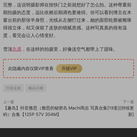
完整，这说明摄影师在按快门之前就想好了怎么拍。这种尊重前
期拍摄的态度，远比依赖后期调色要难得。你可以看到博主在木
窗台前的那张半身照，光线从左侧打过来，她的面部轮廓被雕琢
得很立体，却又保留了皮肤的细腻质感。这种写真真的很有温
度，看完会让人心情变好。
雪顶
岛遇
，在这样的拍摄里，好像连空气都带上了甜味。
此隐藏内容仅限VIP查看
升级VIP
抖音反差
极品小姨
上一篇
下一篇
【趣岛】抖音雅思（雅思的秘密岛
Machi馬吉 写真合集[19套][持续更
屿）合集【125P 57V 304M】
新]