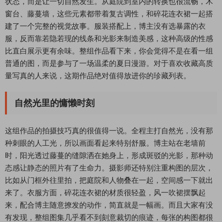
状态，而是让一切自然发生。从庭院到室内的转换也很流畅，木
窗台、藤蔓墙，这些元素都带着复古调性，和碎花连衣裙一起搭
建了一个完整的视觉故事。服装搭配上，博主没有选暴露的衣
服，反而靠若隐若现的线条和光影来制造美感，这种高级的性感
比直白展示更有余味。整组作品看下来，你会觉得不是在看一组
普通的图，而是参与了一场温柔的夏日漫游。对于喜欢收藏高质
量写真的人来说，这期作品绝对值得放进你的珍藏列表。
自然光里的慵懒时刻
这组作品的拍摄技巧真的很值得一说。全程主打自然光，没有那
种刺眼的人工光，所以画面看起来特别舒服。博主站在老墙前
时，阳光透过藤蔓的缝隙洒在她身上，形成斑驳的光影，那种动
态感让静态的照片有了生命力。摄影师还特别注重构图的层次，
比如从门框外往里拍，把庭院和人物叠在一起，空间感一下就出
来了。衣服方面，碎花连衣裙的材质很轻盈，风一吹裙摆飘起
来，配合博主随意撩发的动作，简直就是一幅画。而且大家有没
有发现，整组图集几乎看不到刻意裁切的痕迹，每张的构图都很