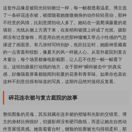
这套作品像是被阳光轻轻吻过一样，每一帧都透着温柔。博主选
了一条碎花连衣裙，裙摆随着她微微侧身的动作轻轻晃动，那种
不经意的风情，比刻意摆拍动人多了。她站在一面爬满藤蔓的老
墙前，光线从侧上方洒下来，在发梢和裙摆上碎成了光斑。摄影
师没有过度修饰，而是用自然光把那种慵懒又带点小性感的气息
揉进了画面里。有几张特写特别妙，焦距拉近时，她眼神里藏着
的一点害羞和狡黠，像夏天的风一样挠人心。从室外庭院到复古
木窗台，每个场景都像电影截图，让人忍不住想一帧一帧看下
去。这组拍摄最打动我的地方，在于那种“瞬间被击中”的真实
感，好像隔着屏幕都能闻到初夏的花香和青草味。如果你也喜欢
这种不刻意但很有味道的写真，这期作品绝对值得反复看。
碎花连衣裙与复古庭院的故事
整组图集的灵魂，其实就藏在连衣裙的褶皱和光影的交错里。博
主的身材比例很好，但摄影师没有硬凹曲线，而是让她在自然动
作里展现美感。她靠着窗台时，侧脸的轮廓被光勾得很柔和，那