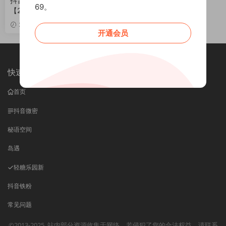
抖音保琳球有点胖微密圈合集
69。
【284P 24V 243M】
VIP
2026-06-22
开通会员
快速导航
首页
抖音微密
秘语空间
岛遇
轻糖乐园
新
抖音铁粉
常见问题
©2013-2025
站内部分资源收集于网络，若侵犯了您的合法权益，请联系