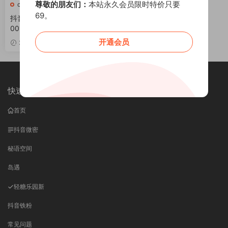
尊敬的朋友们：
本站永久会员限时特价只要
charmingsn
69。
抖音 charmingsn 微密圈 NO.
001期 【12P4V】最新至：20
25.4.14
开通会员
VIP
2025-04-11
快速导航
首页
抖音微密
秘语空间
岛遇
轻糖乐园
新
抖音铁粉
常见问题