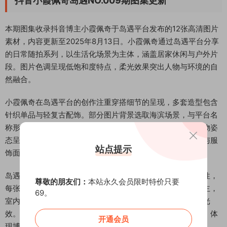
抖音小霞佩奇岛遇NO.009期图集更新
本期图集收录抖音博主小霞佩奇于岛遇平台发布的12张高清图片
素材，内容更新至2025年8月13日。小霞佩奇通过岛遇平台分享
的日常随拍系列，以生活化场景为主体，涵盖居家休闲与户外片
段。图片色调呈现低饱和度特点，柔光效果突出人物与环境的自
然融合。
小霞佩奇在岛遇平台的创作注重穿搭细节的呈现，多套造型包含
针织单品与轻复古配饰。部分图片背景选取海滨场景，与平台名
称形成内容呼应。画面构图采用中心对称与三分法结合，人物姿
态呈现日常化互动感。图像分辨率保持高清画质，皮肤纹理与服
站点提示
饰面料细节得到清晰展现。
岛遇平台的内容特色在本期小霞佩奇图集中体现为场景叙事性，
尊敬的朋友们：
本站永久会员限时特价只要
每张图片均保留环境要素的完整呈现。光线运用以自然光为主，
69。
室内拍摄采用窗侧逆光手法，室外场景多捕捉黄昏时段柔和光
效。小霞佩奇的发型变化与妆容风格在不同场景中保持统一，体
开通会员
现博主个人审美体系的一致性。