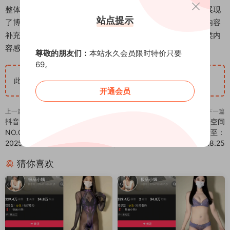
整体而言，该图集资源具有较高的内容一致性和观赏性，既展现
站点提示
了博主在自拍领域的创作特点，也体现了岛遇平台作为抖音内容
补充平台的价值。所有资料均以客观展示为目的，适合对这类内
容感兴趣的用户查阅参考。
尊敬的朋友们：
本站永久会员限时特价只要
69。
此隐藏内容仅限VIP查看
升级VIP
开通会员
上一篇
下一篇
抖音 轩子巨二兔 秘语空间
抖音 轩子巨二兔 秘语空间
NO.008期 【36P】最新至：
NO.008期 【36P】最新至：
2025.8.23
2025.8.25
猜你喜欢