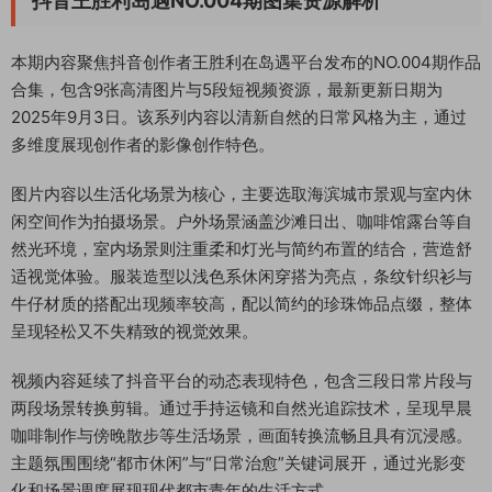
抖音王胜利岛遇NO.004期图集资源解析
本期内容聚焦抖音创作者王胜利在岛遇平台发布的NO.004期作品
合集，包含9张高清图片与5段短视频资源，最新更新日期为
2025年9月3日。该系列内容以清新自然的日常风格为主，通过
多维度展现创作者的影像创作特色。
图片内容以生活化场景为核心，主要选取海滨城市景观与室内休
闲空间作为拍摄场景。户外场景涵盖沙滩日出、咖啡馆露台等自
然光环境，室内场景则注重柔和灯光与简约布置的结合，营造舒
适视觉体验。服装造型以浅色系休闲穿搭为亮点，条纹针织衫与
牛仔材质的搭配出现频率较高，配以简约的珍珠饰品点缀，整体
呈现轻松又不失精致的视觉效果。
视频内容延续了抖音平台的动态表现特色，包含三段日常片段与
两段场景转换剪辑。通过手持运镜和自然光追踪技术，呈现早晨
咖啡制作与傍晚散步等生活场景，画面转换流畅且具有沉浸感。
主题氛围围绕“都市休闲”与“日常治愈”关键词展开，通过光影变
化和场景调度展现现代都市青年的生活方式。