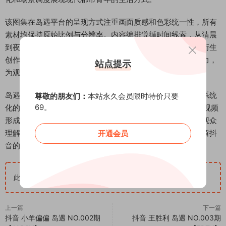
该图集在岛遇平台的呈现方式注重画面质感和色彩统一性，所有
素材均保持原始比例与分辨率。内容编排遵循时间线索，从清晨
到夜晚的时间跨度使整体叙事具有连贯性。作为抖音内容的衍生
创作，本系列在保持平台特色基础上强化了静态影像的表现力，
站点提示
为观众提供多角度的观赏体验。
岛遇平台作为抖音创作者的内容展示空间，为本系列提供了系统
尊敬的朋友们：
本站永久会员限时特价只要
69。
化的呈现框架。通过分镜编排和场景分组，使9张图片与5段视频
形成互补关系。所有素材均标注拍摄时间和场景类型，便于观众
理解内容结构。整体内容架构体现平台资源整合特点，既保留抖
开通会员
音的动态魅力，又突出静态影像的细节表现。
此隐藏内容仅限VIP查看
升级VIP
上一篇
下一篇
抖音 小羊偏偏 岛遇 NO.002期
抖音 王胜利 岛遇 NO.003期