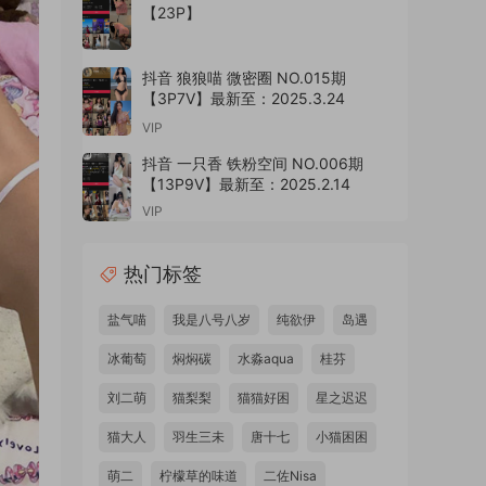
【23P】
抖音 狼狼喵 微密圈 NO.015期
【3P7V】最新至：2025.3.24
VIP
抖音 一只香 铁粉空间 NO.006期
【13P9V】最新至：2025.2.14
VIP
热门标签
盐气喵
我是八号八岁
纯欲伊
岛遇
冰葡萄
焖焖碳
水淼aqua
桂芬
刘二萌
猫梨梨
猫猫好困
星之迟迟
猫大人
羽生三未
唐十七
小猫困困
萌二
柠檬草的味道
二佐Nisa