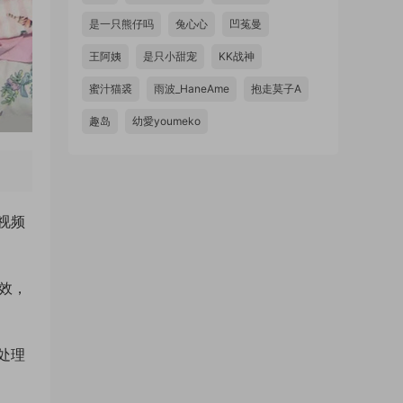
是一只熊仔吗
兔心心
凹菟曼
王阿姨
是只小甜宠
KK战神
蜜汁猫裘
雨波_HaneAme
抱走莫子A
趣岛
幼愛youmeko
视频
光效，
处理