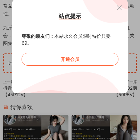
常互动片段，户外部分则融入了自然景观元素，为整体增添生动
性。
站点提示
九斤明哥的微密圈资源为粉丝提供了深入了解其个人风格的机
会，这些高质量内容持续吸引着观众关注。本站将持续更新相关
尊敬的朋友们：
本站永久会员限时特价只要
69。
图集，确保资源的新鲜度和可访问性。
开通会员
此隐藏内容仅限VIP查看
升级VIP
上一篇
下一篇
抖音 V888 微密圈 NO.001期
抖音 V888 微密圈 NO.002期
【45P12V】
【50P5V】
猜你喜欢