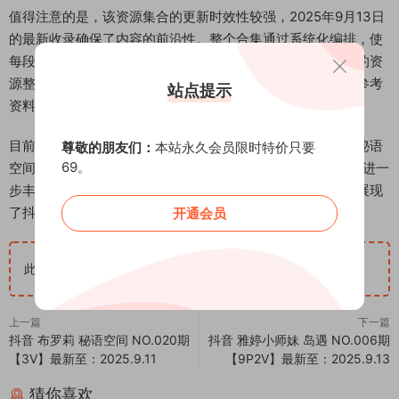
值得注意的是，该资源集合的更新时效性较强，2025年9月13日
的最新收录确保了内容的前沿性。整个合集通过系统化编排，使
每段视频素材都能保持叙事连贯性与视觉统一性。这种完整的资
源整合方式，为关注抖音创作者发展的观察者提供了详实的参考
站点提示
资料。
目前岛遇平台已建立起完善的抖音网红资源归档体系，李奎秘语
尊敬的朋友们：
本站永久会员限时特价只要
69。
空间系列作为其中的重要组成部分，其NO.007期内容的更新进一
步丰富了平台资源库的多样性。这类优质内容的持续产出，展现
了抖音平台创作者在内容质量与表现形式上的不断提升。
开通会员
此隐藏内容仅限VIP查看
升级VIP
上一篇
下一篇
抖音 布罗莉 秘语空间 NO.020期
抖音 雅婷小师妹 岛遇 NO.006期
【3V】最新至：2025.9.11
【9P2V】最新至：2025.9.13
猜你喜欢