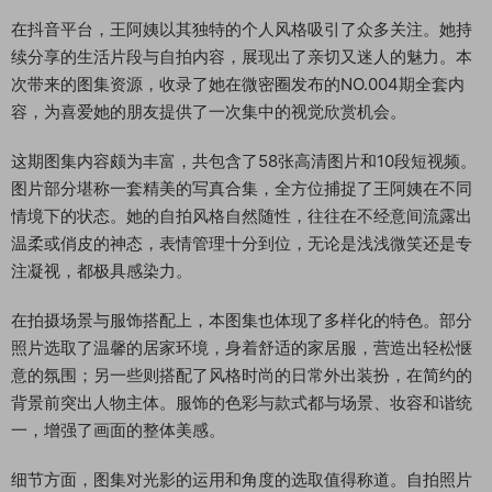
在抖音平台，王阿姨以其独特的个人风格吸引了众多关注。她持
续分享的生活片段与自拍内容，展现出了亲切又迷人的魅力。本
次带来的图集资源，收录了她在微密圈发布的NO.004期全套内
容，为喜爱她的朋友提供了一次集中的视觉欣赏机会。
这期图集内容颇为丰富，共包含了58张高清图片和10段短视频。
图片部分堪称一套精美的写真合集，全方位捕捉了王阿姨在不同
情境下的状态。她的自拍风格自然随性，往往在不经意间流露出
温柔或俏皮的神态，表情管理十分到位，无论是浅浅微笑还是专
注凝视，都极具感染力。
在拍摄场景与服饰搭配上，本图集也体现了多样化的特色。部分
照片选取了温馨的居家环境，身着舒适的家居服，营造出轻松惬
意的氛围；另一些则搭配了风格时尚的日常外出装扮，在简约的
背景前突出人物主体。服饰的色彩与款式都与场景、妆容和谐统
一，增强了画面的整体美感。
细节方面，图集对光影的运用和角度的选取值得称道。自拍照片