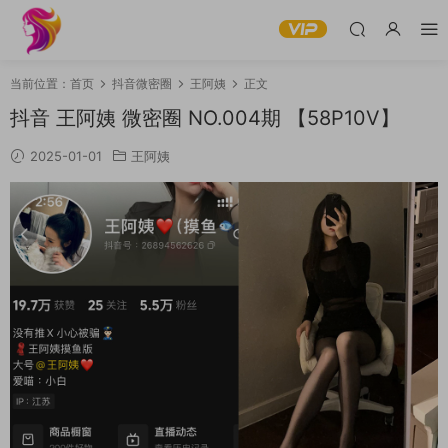
当前位置：
首页
抖音微密圈
王阿姨
正文
抖音 王阿姨 微密圈 NO.004期 【58P10V】
2025-01-01
王阿姨