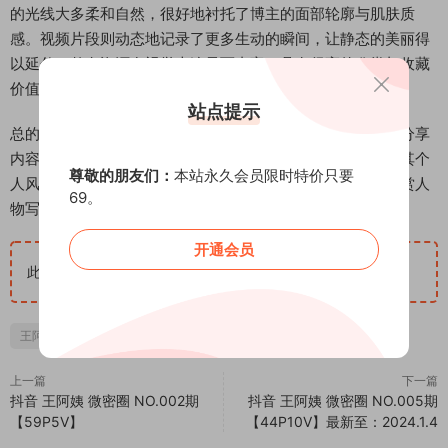
的光线大多柔和自然，很好地衬托了博主的面部轮廓与肌肤质
感。视频片段则动态地记录了更多生动的瞬间，让静态的美丽得
以延伸。整套资源在视觉上连贯而丰富，具有很高的欣赏与收藏
价值。
站点提示
总的来说，这份王阿姨的微密圈图集完整地呈现了她当期的分享
内容，通过大量的图片与视频资料，让观者能够细致地领略其个
尊敬的朋友们：
本站永久会员限时特价只要
人风格与魅力。它不仅是粉丝收藏的优质资源，也为喜欢欣赏人
69。
物写真的朋友提供了一套内容扎实、画面养眼的图集。
开通会员
此隐藏内容仅限VIP查看
升级VIP
王阿姨
上一篇
下一篇
抖音 王阿姨 微密圈 NO.002期
抖音 王阿姨 微密圈 NO.005期
【59P5V】
【44P10V】最新至：2024.1.4