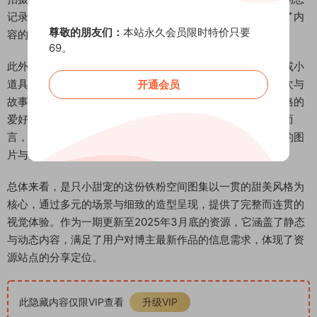
记录了这些场景下的互动片段，如转身、微笑等动作，增强了内
尊敬的朋友们：
本站永久会员限时特价只要
容的生动性与真实感。
69。
此外，图集还包含了一些主题化拍摄，例如专注于特定色调或小
道具的运用，通过花朵、书籍等物品点缀，丰富了画面的层次与
开通会员
故事感。这些细节不仅提升了视觉观赏性，也为喜欢此类风格的
爱好者提供了灵感参考。对于关注抖音铁粉空间资源的用户而
言，本图集可作为了解博主内容特色的一个窗口，其高质量的图
片与视频素材具有一定的收藏与欣赏价值。
总体来看，是只小甜宠的这份铁粉空间图集以一贯的甜美风格为
核心，通过多元的场景与细致的造型呈现，提供了完整而连贯的
视觉体验。作为一期更新至2025年3月底的资源，它涵盖了静态
与动态内容，满足了用户对博主最新作品的信息需求，体现了资
源站点的分享定位。
此隐藏内容仅限VIP查看
升级VIP