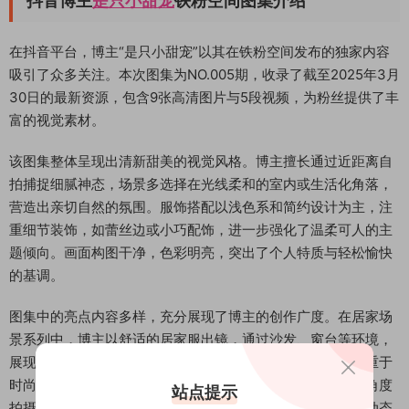
抖音博主
是只小甜宠
铁粉空间图集介绍
在抖音平台，博主“是只小甜宠”以其在铁粉空间发布的独家内容
吸引了众多关注。本次图集为NO.005期，收录了截至2025年3月
30日的最新资源，包含9张高清图片与5段视频，为粉丝提供了丰
富的视觉素材。
该图集整体呈现出清新甜美的视觉风格。博主擅长通过近距离自
拍捕捉细腻神态，场景多选择在光线柔和的室内或生活化角落，
营造出亲切自然的氛围。服饰搭配以浅色系和简约设计为主，注
重细节装饰，如蕾丝边或小巧配饰，进一步强化了温柔可人的主
题倾向。画面构图干净，色彩明亮，突出了个人特质与轻松愉快
的基调。
图集中的亮点内容多样，充分展现了博主的创作广度。在居家场
景系列中，博主以舒适的居家服出镜，通过沙发、窗台等环境，
展现了慵懒随性的瞬间，表情自然生动。另一部分造型则侧重于
时尚休闲风格，搭配针织上衣与裙装，在简约背景前进行多角度
站点提示
拍摄，突出了服饰的质感与整体搭配的协调性。视频内容则动态