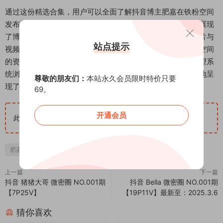
通过这份精选合集，用户可以全面了解抖音博主肥嘉在铁粉空间
发布的近期内容。图集系统地呈现了其内容风格，从多角度展现
了博主的个人特色。资源的高清画质保证了观看细节，而图片与
站点提示
视频的组合则提供了更丰富的信息维度。这份关于肥嘉铁粉空间
的资源合集，完整地收录了特定时间段内的分享，满足了希望系
统浏览其内容的用户需求。它作为一个静态的资源包，客观地呈
尊敬的朋友们：
本站永久会员限时特价只要
现了抖音博主肥嘉在铁粉空间的内容产出与风格特点。
69。
开通会员
此隐藏内容仅限VIP查看
升级VIP
肥嘉
上一篇
下一篇
抖音 猪猪大哥 微密圈 NO.001期
抖音 Bella 微密圈 NO.001期
【7P25V】
【19P11V】最新至：2025.3.6
猜你喜欢