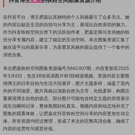
抖音博主
肥嘉
的铁粉空间图集资源介绍
在抖音平台，博主肥嘉以其独特的个人风格吸引了众多关注。她
的内容以贴近生活的自拍与分享为主，展现出自然亲切的魅力。
作为抖音铁粉空间分类下的活跃创作者，肥嘉定期与支持她的粉
丝分享专属内容，建立了稳定的互动空间。本次图集资源汇集了
她在该平台的最新分享，为喜爱其风格的观众提供了一个集中的
浏览合集。
本次肥嘉铁粉空间图集资源编号为NO.007期，内容更新至2025
年3月6日，包含28张高清图片和1段精选视频。资源内容主要围
绕博主的日常自拍与生活片段展开，图片主题多样，涵盖了室内
外的不同场景。图片风格以清新自然为主导，光线柔和，构图注
重展现博主自然的状态。部分图片可能包含特定主题的穿搭展示
或生活瞬间记录，整体氛围轻松真实。视频内容则动态地补充了
图集的观看体验，让肥嘉在抖音铁粉空间分享的内容更加生动立
体。所有资源均经过整理，形成了本次的完整高清合集，确保了
内容的连贯性与观赏价值。