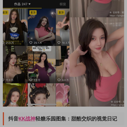
抖音
KK战神
轻糖乐园图集：甜酷交织的视觉日记