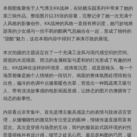
本期图集聚焦于人气博主KK战神，在轻糖乐园系列中带来了她的
第三辑作品。整组图片以35张的容量，完整记录了她一次充满个
人风格的影像创作。KK战神的风格一直很有辨识度，她巧妙地将
甜美的少女感与一丝不羁的酷飒气息融合在一起，形成了独特的
“甜酷”魅力，这在本期内容中得到了淋漓尽致的展现。
本次拍摄的主题设定在了一个充满工业风与现代感交织的空间。
斑驳的水泥墙面、简洁的金属框架与柔和的灯光形成了有趣的对
比。KK战神在这样的环境里，或倚靠沉思，或直面镜头，每一个
场景都像是她个人情绪的一段切片。画面的整体氛围处理得相当
出色，偏冷的色调中点缀着暖色光晕，营造出一种既疏离又吸引
人、带有淡淡故事感的电影画面质感，让静态的图片仿佛拥有了
动态的叙事性。
内容看点非常集中。首先是博主极具感染力的表情与肢体语言管
理，从慵懒随性的微笑到专注坚定的眼神，情绪传递直接而富有
层次。其次是穿搭与场景的互动，简约的服装款式因环境的衬托
而显得格外有设计感，细节之处见心思。最后是构图的巧思，摄