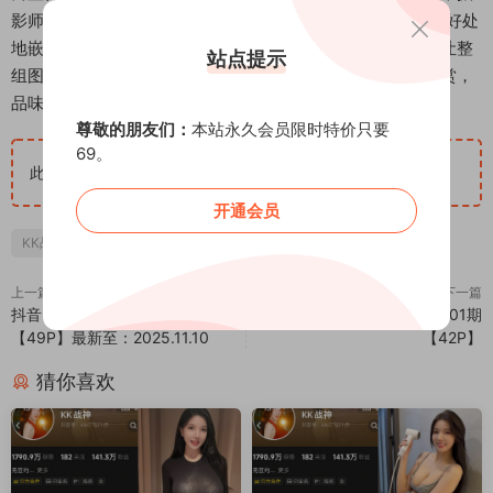
影师充分利用了空间中的线条与光影，将KK战神的身影恰到好处
地嵌入其中，每一张图片的视角都经过斟酌，避免了单调，让整
站点提示
组图集的浏览体验充满节奏感。这无疑是一辑能让人静静欣赏，
品味其中氛围与细节的优质作品。
尊敬的朋友们：
本站永久会员限时特价只要
69。
此隐藏内容仅限VIP查看
升级VIP
开通会员
KK战神
上一篇
下一篇
抖音 KK战神 轻糖乐园 NO.004期
抖音 凹菟曼 轻糖乐园 NO.001期
【49P】最新至：2025.11.10
【42P】
猜你喜欢