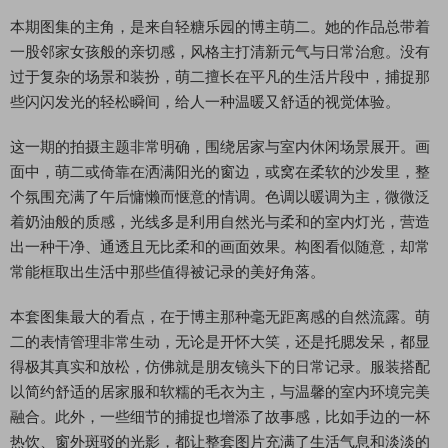
本期图集的主角，是来自轻糖乐园的博主萌二。她的作品总带着
一股邻家女孩般的亲切感，风格主打清新元气与日常治愈。没有
过于复杂的场景和装扮，萌二擅长在平凡的生活片段中，捕捉那
些闪闪发光的轻松瞬间，给人一种温暖又舒适的视觉体验。
这一期的拍摄主题非常明确，围绕居家与室内休闲场景展开。画
面中，萌二或倚靠在洒满阳光的窗边，或窝在柔软的沙发里，整
个氛围充满了午后慵懒而惬意的情调。色调以暖调为主，微微泛
着奶油般的质感，光线多是利用自然光与柔和的室内灯光，营造
出一种干净、通透且无比柔和的画面效果。构图看似随意，却常
常能框取出生活中那些值得被记录的美好角落。
本套图集最大的看点，在于博主那种毫无距离感的自然流露。萌
二的表情管理非常生动，无论是开怀大笑，还是托腮发呆，都显
得极其真实和放松，仿佛就是朋友镜头下的日常记录。服装搭配
以简约舒适的居家服和软糯的毛衣为主，与温馨的室内环境完美
融合。此外，一些细节的捕捉也增添了故事感，比如手边的一杯
热饮、窗外斑驳的光影，都让整套图片充满了生活气息和淡淡的