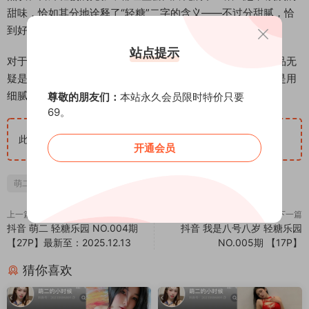
甜味，恰如其分地诠释了“轻糖”二字的含义——不过分甜腻，恰
到好处的清新与美好。
站点提示
对于喜欢日常系、治愈风格写真的朋友来说，萌二的这期作品无
疑是一份视觉上的轻松小品。它不追求强烈的视觉冲击，而是用
细腻的镜头语言，留存下了一份关于闲暇时光的温柔备忘录。
尊敬的朋友们：
本站永久会员限时特价只要
69。
此隐藏内容仅限VIP查看
升级VIP
开通会员
萌二
上一篇
下一篇
抖音 萌二 轻糖乐园 NO.004期
抖音 我是八号八岁 轻糖乐园
【27P】最新至：2025.12.13
NO.005期 【17P】
猜你喜欢