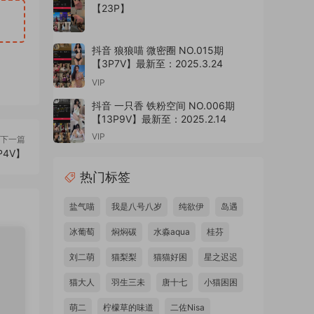
【23P】
抖音 狼狼喵 微密圈 NO.015期
【3P7V】最新至：2025.3.24
VIP
抖音 一只香 铁粉空间 NO.006期
【13P9V】最新至：2025.2.14
VIP
下一篇
P4V】
热门标签
盐气喵
我是八号八岁
纯欲伊
岛遇
冰葡萄
焖焖碳
水淼aqua
桂芬
刘二萌
猫梨梨
猫猫好困
星之迟迟
猫大人
羽生三未
唐十七
小猫困困
萌二
柠檬草的味道
二佐Nisa