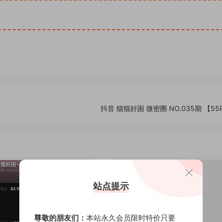
抖音 猫猫好困 微密圈 NO.035期 【55
站点提示
尊敬的朋友们：
本站永久会员限时特价只要