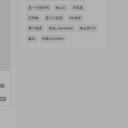
是一只熊仔吗
兔心心
凹菟曼
王阿姨
是只小甜宠
KK战神
蜜汁猫裘
雨波_HaneAme
抱走莫子A
趣岛
幼愛youmeko
VIP