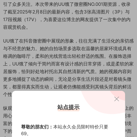
引了众多关注。本次带来的UU饿了微密圈NO.001期资源，收录
了截至2025年2月8日的最新内容，包含3张高清图片（3P）与
17段视频（17V），为喜爱这位博主的网友提供了一次集中的内
容观赏机会。
UU饿了在抖音微密圈中展现的形象，往往充满了生活化的亲切感
与不经意的魅力。她的自拍场景多选取在温馨的居家环境或具有
格调的咖啡厅，柔和的光线营造出轻松舒适的氛围。在服饰选择
上，UU饿了倾向于简约而富有设计感的日常穿搭，或是柔软的家
居服饰，恰到好处地衬托出其自然清新的气质。她的视频内容则
更多地捕捉了动态的瞬间，无论是分享生活片段还是对着镜头微
笑，都显得真实而生动，让观者仿佛能感受到其镜头背后的鲜活
个性。
站点提示
纵观这期UU饿了微密圈的图集，可以感受到博主在内容创作上的
用心。图片部分着重于静态的瞬间定格，突出细节与神态；而丰
富的视频内容则串联起更完整的叙事感，展现了博主在不同情境
尊敬的朋友们：
本站永久会员限时特价只要
下的多样面貌。对于通过搜索引擎寻找抖音微密圈资源的用户而
69。