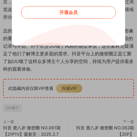
言，这份关于UU饿了的最新合集提供了详实的内容参考。通过浏
览这些图片与视频，能够深入了解UU饿了在抖音微密圈这一领域
开通会员
所分享的日常与风格。
总的来说，UU饿了在微密圈发布的这些内容，构成了其线上形象
的重要部分。本期合集作为其NO.001期资源，标志着一个阶段的
记录与开始。对于欣赏UU饿了风格的观众来说，这些素材无疑满
足了他们了解博主更多面的需求。抖音平台上的微密圈正是汇聚
了如UU饿了这样众多博主个人分享的空间，持续为用户提供着多
样的观看体验。
此隐藏内容仅限VIP查看
升级VIP
UU饿了
上一篇
下一篇
抖音 鹿八岁 微密圈 NO.061期
抖音 鹿八岁 微密圈 NO.062期
【21P1V】最新至：2025.2.7
【20P】