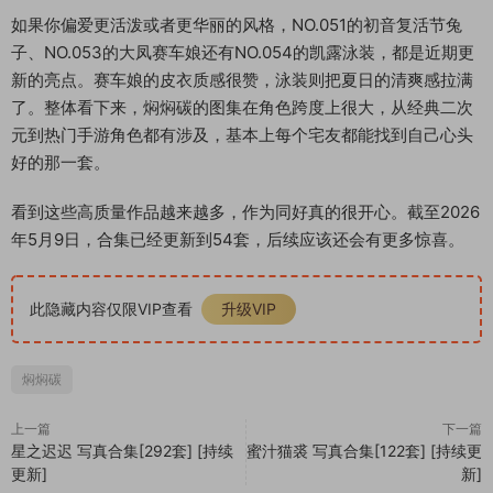
如果你偏爱更活泼或者更华丽的风格，NO.051的初音复活节兔
子、NO.053的大凤赛车娘还有NO.054的凯露泳装，都是近期更
新的亮点。赛车娘的皮衣质感很赞，泳装则把夏日的清爽感拉满
了。整体看下来，焖焖碳的图集在角色跨度上很大，从经典二次
元到热门手游角色都有涉及，基本上每个宅友都能找到自己心头
好的那一套。
看到这些高质量作品越来越多，作为同好真的很开心。截至2026
年5月9日，合集已经更新到54套，后续应该还会有更多惊喜。
此隐藏内容仅限VIP查看
升级VIP
焖焖碳
上一篇
下一篇
星之迟迟 写真合集[292套] [持续
蜜汁猫裘 写真合集[122套] [持续更
更新]
新]