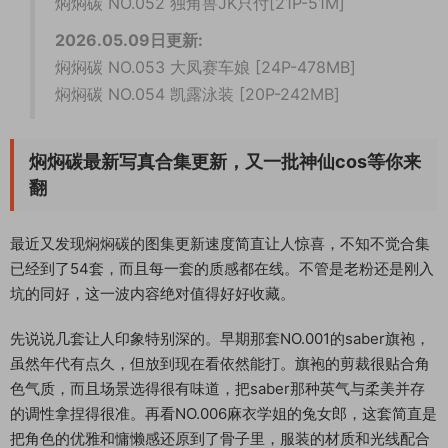
焖焖碳 NO.052 独角兽JK只付[21P-51M]
2026.05.09
日更新:
焖焖碳 NO.053 大凤赛车娘 [24P-478MB]
焖焖碳 NO.054 凯露泳装 [20P-242MB]
焖焖碳最新写真合集更新，又一批神仙cos等你来
翻
最近又发现焖焖碳的图集更新速度简直让人惊喜，不知不觉合集
已经到了54套，而且每一套的质感都在线。不管是老粉还是刚入
坑的同好，这一波内容绝对值得好好收藏。
先说说几套让人印象特别深的。早期那套NO.001的saber旗袍，
虽然年代有点久，但放到现在看依然能打。旗袍的剪裁很贴合角
色气质，而且场景选得很有味道，把saber那种英气与柔美并存
的调性拿捏得很准。再看NO.006麻衣学姐的兔女郎，这套简直是
把角色的优雅和慵懒感还原到了骨子里，服装的材质和光线配合