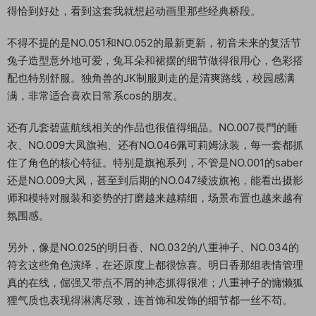
得恰到好处，看到这套我就想起动画里那些经典桥段。
不得不提的是NO.051和NO.052的最新更新，初音未来的复活节
兔子造型意外地可爱，兔耳朵和裙摆的细节做得很用心，色彩搭
配也特别舒服。独角兽的JK制服则走的是清爽路线，校园感满
满，非常适合喜欢日常系cos的朋友。
还有几套碧蓝航线相关的作品也很值得细品。NO.007長門的睡
衣、NO.009大凤旗袍、还有NO.046佩可莉姆泳装，每一套都抓
住了角色的核心特征。特别是旗袍系列，不管是NO.001的saber
还是NO.009大凤，甚至到后期的NO.047绫波旗袍，能看出摄影
师和模特对服装和姿势的打磨越来越精细，场景布置也越来越有
氛围感。
另外，像是NO.025的明日香、NO.032的八重神子、NO.034的
符玄这些角色演绎，在还原度上都很惊喜。明日香那组表情管理
真的在线，倔强又带点不屑的神态抓得很准；八重神子的慵懒狐
狸气质也表现得淋漓尽致，连首饰和发饰的细节都一丝不苟。