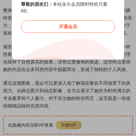
尊敬的朋友们：
本站永久会员限时特价只要
整体而言，这期微密圈图集完整呈现了瑞安黎的个人风格和拍摄
69。
特色。36张高清图片从多个角度展现了她的外貌特点和时尚表现
力，而视频内容则让观众能够更全面地了解她的日常状态。对于
开通会员
喜欢清新自然风格的观众来说，这期内容具有较高的收藏价值。
瑞安黎在微密圈发布的这组作品，无论是拍摄质量还是内容多样
性都保持了较高水准。图片构图讲究，光线运用得当，后期处理
也保持了自然真实的效果，没有过度修饰的痕迹。这些特点使得
她的作品在众多同类内容中脱颖而出，形成了独特的个人风格。
通过这期图集，观众可以更深入地了解瑞安黎在不同场景下的表
现力。从静态图片到动态影像，全方位展示了她作为时尚博主的
专业素养和个人魅力。对于关注她的粉丝而言，这无疑是一份值
得细细品味的优质内容。
此隐藏内容仅限VIP查看
升级VIP