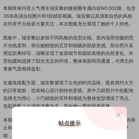
本期带来抖音人气博主瑞安黎的微密圈专属内容NO.002期，包含
36张高清自拍图片和1段精彩视频。瑞安黎以其清新自然的风格
在抖音平台收获大量关注，本次图集充分展现了她的个人特色。
图集中，瑞安黎以多组不同风格的造型出镜。室内场景拍摄的照
片光线柔和，突出她精致的五官和细腻的肌肤质感。部分照片采
用近距离特写，清晰呈现了妆容细节和面部表情的自然变化。外
景拍摄则选择了阳光充足的环境，整体画面明亮通透，与博主的
青春气质相得益彰。
在服装搭配方面，瑞安黎展现了出色的时尚品味。既有简约大方
的日常装扮，也有精心设计的特色穿搭。其中几组照片中的配饰
选择尤为用心，小巧精致的耳环和项链为整体造型增添了亮点。
色彩搭配上以清新淡雅为主，符合她一贯的甜美风格。
本期包含的1段视频内容记录了瑞安黎的日常片段，自然随性的举
站点提示
止和亲切的笑容展现出她真实的一面。视频画质清晰，运镜平
稳，很好地捕捉了博主的动态美感。