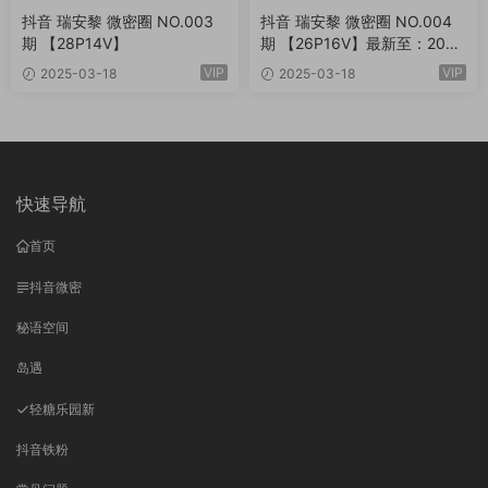
抖音 瑞安黎 微密圈 NO.003
抖音 瑞安黎 微密圈 NO.004
期 【28P14V】
期 【26P16V】最新至：202
5.3.21
VIP
VIP
2025-03-18
2025-03-18
快速导航
首页
抖音微密
秘语空间
岛遇
轻糖乐园
新
抖音铁粉