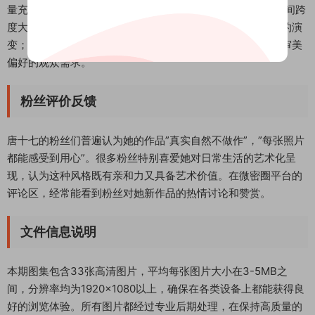
量充足，33张高质量照片提供了丰富的观赏内容；其次是时间跨
度大，收录了从早期到最新的作品，可以清晰看到博主风格的演
变；最后是主题多样性，涵盖了多种风格和场景，满足不同审美
偏好的观众需求。
粉丝评价反馈
唐十七的粉丝们普遍认为她的作品”真实自然不做作”，”每张照片
都能感受到用心”。很多粉丝特别喜爱她对日常生活的艺术化呈
现，认为这种风格既有亲和力又具备艺术价值。在微密圈平台的
评论区，经常能看到粉丝对她新作品的热情讨论和赞赏。
文件信息说明
本期图集包含33张高清图片，平均每张图片大小在3-5MB之
间，分辨率均为1920×1080以上，确保在各类设备上都能获得良
好的浏览体验。所有图片都经过专业后期处理，在保持高质量的