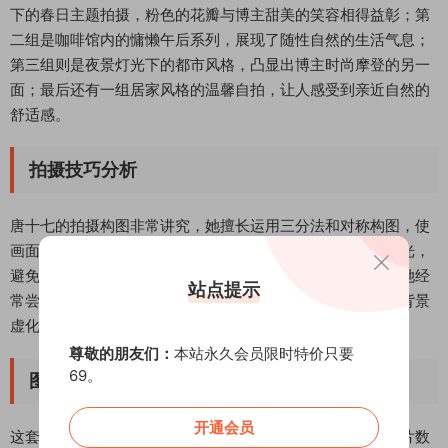
下的春日主题拍摄，粉色的花瓣与博主甜美的笑容相得益彰；第
二组是咖啡馆内的慵懒午后系列，展现了随性自然的生活气息；
第三组则是夜景灯光下的都市风格，凸显出博主时尚摩登的另一
面；最后还有一组居家风格的温馨自拍，让人感受到亲近自然的
舒适感。
拍摄技巧分析
唐十七的拍摄构图非常讲究，她擅长运用三分法和对称构图，使
画面既平衡又不失活力。在光线运用上，她偏好柔和的自然光，
避免过度使用滤镜，保持照片的真实质感。角度选择方面，她经
站点提示
常尝试俯拍和仰拍的创新视角，为常规的自拍带来新鲜感。背景
虚化的处理也恰到好处，既突出了主体又保留了环境氛围。
尊敬的朋友们：
本站永久会员限时特价只要
69。
图集独特优势
开通会员
这套图集在同类内容中脱颖而出有几个关键原因：首先是图片数