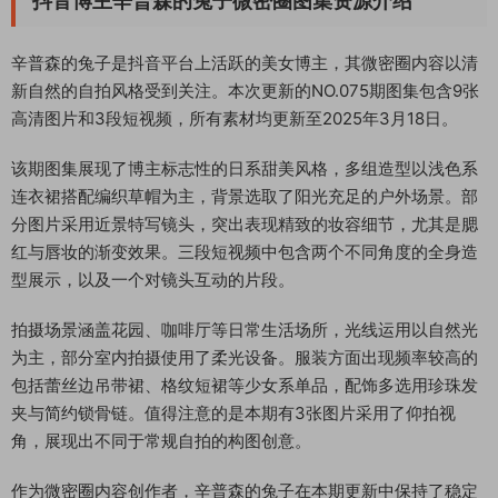
抖音博主辛普森的兔子微密圈图集资源介绍
辛普森的兔子是抖音平台上活跃的美女博主，其微密圈内容以清
新自然的自拍风格受到关注。本次更新的NO.075期图集包含9张
高清图片和3段短视频，所有素材均更新至2025年3月18日。
该期图集展现了博主标志性的日系甜美风格，多组造型以浅色系
连衣裙搭配编织草帽为主，背景选取了阳光充足的户外场景。部
分图片采用近景特写镜头，突出表现精致的妆容细节，尤其是腮
红与唇妆的渐变效果。三段短视频中包含两个不同角度的全身造
型展示，以及一个对镜头互动的片段。
拍摄场景涵盖花园、咖啡厅等日常生活场所，光线运用以自然光
为主，部分室内拍摄使用了柔光设备。服装方面出现频率较高的
包括蕾丝边吊带裙、格纹短裙等少女系单品，配饰多选用珍珠发
夹与简约锁骨链。值得注意的是本期有3张图片采用了仰拍视
角，展现出不同于常规自拍的构图创意。
作为微密圈内容创作者，辛普森的兔子在本期更新中保持了稳定