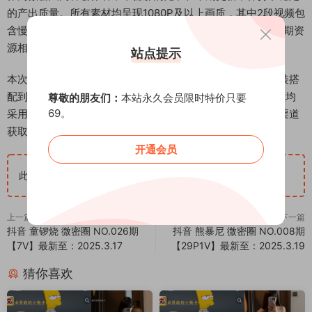
的产出质量。所有素材均呈现1080P及以上画质，其中2段视频包
含慢动作特效。该博主的内容更新周期通常为每月1-2次，本期资
源相较往期增加了视频素材的比重。
站点提示
本次发布的图集完整记录了博主当日的多个造型变化，从服装搭
配到场景转换都具有较好的连贯性。资源包内包含的3段视频均
尊敬的朋友们：
本站永久会员限时特价只要
69。
采用竖屏拍摄，符合移动端观看习惯。所有内容均通过正规渠道
获取，画质清晰度达到平台标准要求。
开通会员
此隐藏内容仅限VIP查看
升级VIP
上一篇
下一篇
抖音 童锣烧 微密圈 NO.026期
抖音 熊暴尼 微密圈 NO.008期
【7V】最新至：2025.3.17
【29P1V】最新至：2025.3.19
猜你喜欢