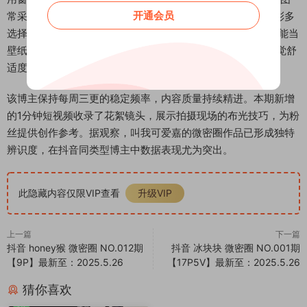
开通会员
常采用三分法搭配前景虚化，增强画面纵深感；三是服装色彩多
选择马卡龙色系，与场景形成和谐呼应。粉丝留言中”每张都能当
壁纸”、”光线像给皮肤加了滤镜”等评价，印证了其作品在视觉舒
适度上的优势。
该博主保持每周三更的稳定频率，内容质量持续精进。本期新增
的1分钟短视频收录了花絮镜头，展示拍摄现场的布光技巧，为粉
丝提供创作参考。据观察，叫我可爱嘉的微密圈作品已形成独特
辨识度，在抖音同类型博主中数据表现尤为突出。
此隐藏内容仅限VIP查看
升级VIP
上一篇
下一篇
抖音 honey猴 微密圈 NO.012期
抖音 冰块块 微密圈 NO.001期
【9P】最新至：2025.5.26
【17P5V】最新至：2025.5.26
猜你喜欢