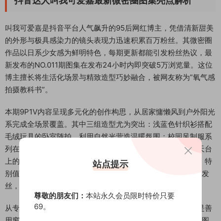
抖音达人叫我可爱嘉最新微密圈图集亮点解析
叫我可爱嘉是抖音平台人气飙升的95后网红博主，凭借清新甜美
的外形与极具感染力的镜头表现力迅速积累百万粉丝。其微密圈
作品以日系少女感为鲜明特色，每期更新都能引发粉丝热议，最
新发布的NO.011期图集在发布24小时内即突破5万浏览量。这位
博主擅长将生活化场景与精致造型巧妙融合，被网友称为”氧气感
拍摄教科书”。
本期9P1V内容呈现多元化的创作构思，从居家慵懒风到户外阳光
系完成全场景覆盖。其中三组造型尤为突出：浅蓝色针织衫搭配
毛绒玩具的卧室随拍，利用自然光营造温暖氛围；校园风制服系
列在图书馆取景，透过书架缝隙的构图增添故事感；而傍晚天台
上的碎花裙逆光拍摄，则展现出博主对光影层次的精准把控。特
站点提示
别值得注意的是第5张侧卧沙发特写，低角度镜头配合散落的发
丝，将日常场景拍出杂志大片质感。
尊敬的朋友们：
本站永久会员限时特价只要
69。
从专业视角分析，叫我可爱嘉的作品具有三大审美特质：一是善
用窗户光制造柔焦效果，如第2张晨光中的早餐场景；二是构图