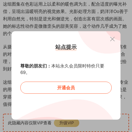
这组图集在色彩运用上以柔和的暖色调为主，配合适度的曝光补
偿，呈现出温暖明亮的视觉效果。光影处理方面，奶洋洋Oo善于
利用自然光，特别是逆光和侧逆光，创造出富有层次感的画面。
她的标志性动作是微微歪头的甜美笑容，这个动作几乎成为了她
的个人签名。
站点提示
从摄影专业角度来看，这组图集展现了出色的白平衡控制和精准
的对焦。景深运用得当，主体清晰而背景适度虚化，ISO设置合
理，噪点控制良好。整体画质清晰锐利，色彩还原准确，曝光恰
尊敬的朋友们：
本站永久会员限时特价只要
到好处，体现了较高的拍摄水准。
69。
这组来自抖音奶洋洋Oo秘语空间的图集，通过精致的构图、专业
开通会员
的用光和独特的个人风格，为观众带来了一场视觉盛宴。无论是
穿搭展示还是场景选择，都体现了博主对美的独到理解和追求，
值得摄影爱好者和时尚达人细细品味。
此隐藏内容仅限VIP查看
升级VIP