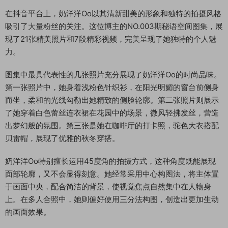
在抖音平台上，奶洋洋Oo以其清新甜美的形象和独特的拍摄风格
吸引了大量粉丝的关注。这位博主的NO.003期秘语空间图集，展
现了21张精美照片和7段精彩视频，完美呈现了她独特的个人魅
力。
图集中最具代表性的几张照片充分展现了奶洋洋Oo的时尚品味。
第一张照片中，她身着浅粉色针织衫，在阳光明媚的窗台前侧身
而坐，柔和的光线勾勒出她精致的侧脸轮廓。第二张照片则展示
了她穿着白色蕾丝连衣裙在花园中的场景，微风轻拂发丝，营造
出梦幻般的氛围。第三张是她在咖啡厅的打卡照，驼色大衣搭配
贝雷帽，展现了优雅的秋冬穿搭。
奶洋洋Oo特别擅长运用45度角的拍摄方式，这种角度既能展现
面部轮廓，又不会显得刻意。她经常采用中心构图法，将主体置
于画面中央，配合简洁的背景，使视觉焦点自然集中在人物身
上。在多人合照中，她则偏好使用三分法构图，创造出更加生动
的画面效果。