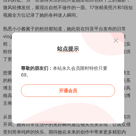
微风轻拂发丝，展现出自然不做作的一面。17张精美照片和1段短
视频全方位记录了她的各种迷人瞬间。
熟悉小小酱酱子的粉丝都知道，她此前在抖音平台发布的日常
vlog和生活分享视频也广受欢迎。无论是美食探店还是美妆教
程，她都能以亲切自然的方式呈现，这也是她能够快速积累忠实
站点提示
粉丝的重要原因。这次秘语空间图集的发布，无疑为粉丝们提供
了更多欣赏她不同面貌的机会。
尊敬的朋友们：
本站永久会员限时特价只要
想要了解更多小小酱酱子的最新动态，或是寻找抖音清新系博主
69。
的粉丝们，不妨关注她的秘语空间更新。夏日清新穿搭、甜美系
博主推荐、抖音人气博主图集等关键词都与小小酱酱子的内容风
开通会员
格高度契合。相信随着更多优质内容的发布，这位潜力无限的博
主将会获得更多人的喜爱。
从首期图集的表现来看，小小酱酱子在秘语空间的尝试可谓成功
开局。她将日常生活中的美好瞬间通过镜头完美呈现，让观众感
受到简单纯粹的快乐。期待她在未来的创作中带来更多精彩内