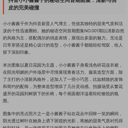
抖音小小酱酱子的秘语空间首期图集：清新与俏
皮的完美碰撞
小小酱酱子作为抖音新晋人气博主，凭借其独特的甜美气质和活
泼的个性迅速圈粉。她的秘语空间首期图集NO.001期以清新自然
的风格为主，搭配偶尔的俏皮表情，展现出多面的魅力。无论是
日常穿搭还是精心设计的造型，小小酱酱子都能轻松驾驭，给人
留下深刻印象。
本次图集以夏日花园为主题，小小酱酱子身着浅色碎花连衣裙，
在阳光明媚的户外场景中尽情展现青春活力。服装造型方面，除
了主打的小清新风格外，还加入了一些小巧思，比如精致的发饰
和简约的配饰，为整体造型增添了几分灵动感。拍摄场景从繁花
盛开的花园到树荫下的长椅，每个画面都洋溢着轻松愉悦的氛
围。
图集中的亮点照片之一是小酱酱子站在花丛中回眸一笑的瞬间，
阳光透过树叶在她身上洒下斑驳的光影，将她的甜美气质衬托得
恰到好处。另一张值得关注的照片是她坐在白色秋千上的侧影，