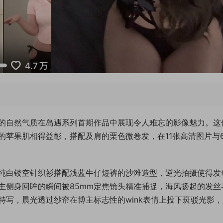
的自然气质在岛遇系列首期作品中展现令人难忘的影像魅力。这
的苹果肌相得益彰，搭配及肩的栗色微卷发，在11张高清图片与
纯白镂空针织衫搭配浅蓝牛仔短裤的沙滩造型，逆光拍摄使得发
主侧身回眸的瞬间被85mm定焦镜头精准捕捉，海风扬起的发丝
写，晨光透过纱帘在博主标志性的wink表情上投下斑驳光影