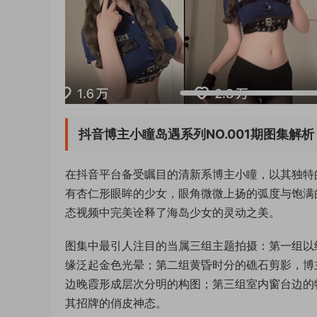
抖音博主小瞳岛遇系列NO.001期图集解析
在抖音平台备受瞩目的清新系博主小瞳，以其独特
有杏仁形眼眸的少女，眼角微微上扬的弧度与饱满
态视频中完美诠释了海岛少女的灵动之美。
图集中最引人注目的当属三组主题拍摄：第一组以
缘泛起金色光晕；第二组黄昏时分的礁石剪影，博
边晚霞形成层次分明的构图；第三组室内窗台边的特
其招牌的俏皮神态。