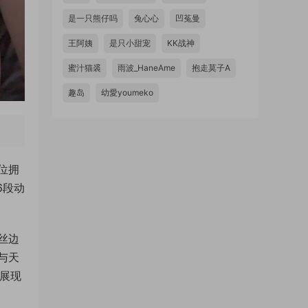
是一只熊仔吗
兔心心
凹菟曼
王阿姨
是只小甜宠
KK战神
蜜汁猫裘
雨波_HaneAme
抱走莫子A
趣岛
幼愛youmeko
位拥
6段动
丝边
与天
，展现