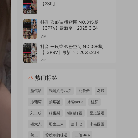
【23P】
抖音 狼狼喵 微密圈 NO.015期
【3P7V】最新至：2025.3.24
VIP
抖音 一只香 铁粉空间 NO.006期
【13P9V】最新至：2025.2.14
VIP
热门标签
盐气喵
我是八号八岁
纯欲伊
岛遇
冰葡萄
焖焖碳
水淼aqua
桂芬
刘二萌
猫梨梨
猫猫好困
星之迟迟
猫大人
羽生三未
唐十七
小猫困困
萌二
柠檬草的味道
二佐Nisa