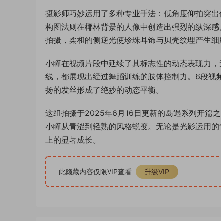
摄影师巧妙运用了多种专业手法：低角度仰拍突出修
构图法则在椰林背景的人像中创造出强烈的纵深感
拍摄，柔和的侧逆光使珍珠耳饰与贝壳纹理产生细
小瞳在视频片段中延续了其标志性的动态表现力，
线，都展现出经过舞蹈训练的肢体控制力。6段视
扬的发丝形成了绝妙的动态平衡。
这组拍摄于2025年6月16日更新的岛遇系列开
小瞳从青涩到轻熟的风格蜕变。无论是光影运用的
上的显著成长。
此隐藏内容仅限VIP查看
升级VIP