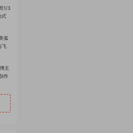
1/3
动式
美弧
与飞
音博主
创作