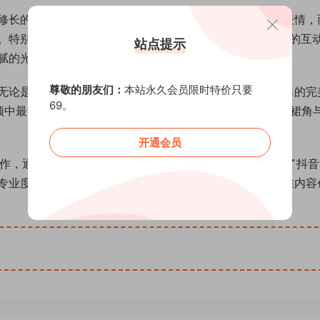
长的腿部线条，俯视45度角拍摄强化博主知名的”奶凶”表情，而
。特别值得注意的是第7张照片中，博主手持贝壳贴近脸颊的互
站点提示
腻的光影对话。
尊敬的朋友们：
本站永久会员限时特价只要
无论是撩发时自然翘起的小拇指，还是奔跑转身时裙摆划出的完
69。
频中最为精彩的当属潮水退去时的慢动作回眸，海水浸湿的裙角
开通会员
篇之作，通过多元化的场景转换和精准的影像捕捉，完整呈现了抖
专业度还是表情管理的完成度，都标志着这位新生代博主在内容