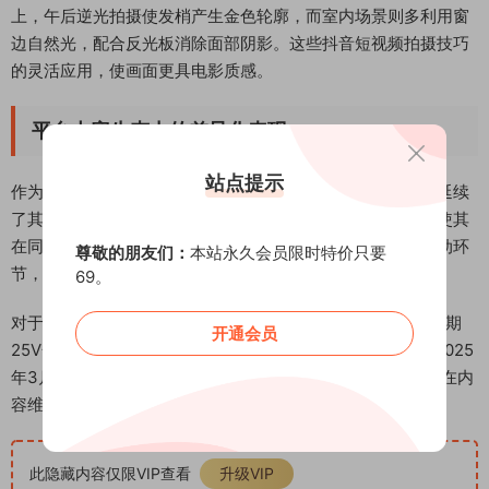
上，午后逆光拍摄使发梢产生金色轮廓，而室内场景则多利用窗
边自然光，配合反光板消除面部阴影。这些抖音短视频拍摄技巧
的灵活应用，使画面更具电影质感。
平台内容生态中的差异化表现
站点提示
作为抖音生活类创作者，猪猪大哥在微密圈发布的独家内容延续
了其标志性眨眼手势和招牌比心动作，这种连贯的个人符号使其
在同类博主中具有较高辨识度。近期作品中增加的宠物狗互动环
尊敬的朋友们：
本站永久会员限时特价只要
节，进一步强化了内容的生活化氛围。
69。
对于关注抖音博主猪猪大哥微密圈动态的观众而言，NO.004期
开通会员
25V合集完整呈现了从日间野趣到夜晚浪漫的完整时间线，2025
年3月5日更新的内容中，新增的晨露场景拍摄展现出创作者在内
容维度上的持续探索。
此隐藏内容仅限VIP查看
升级VIP