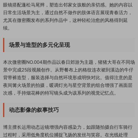
眼镜搭配蓬松马尾辫，塑造出邻家女孩般的亲切感。她的内容以
日常生活场景为主，通过自然不做作的肢体语言展现青春活力，
尤其在微密圈发布的系列作品中，这种轻松治愈的风格得到延
续。
场景与造型的多元化呈现
本次微密圈NO.004期作品以春日郊游为主题，猪猪大哥在不同场
景中完成25段视频创作。从野餐布上的格纹连衣裙到溪边的牛仔
背带裤造型，服装选择与自然环境形成明快对比。值得注意的是
夜间篝火场景的拍摄，暖调灯光与星空背景的组合增强了画面层
次感，手持烟花棒的特写镜头成为该系列的视觉记忆点。
动态影像的叙事技巧
博主擅长运用动态运镜增强内容感染力，如跟随拍摄自行车骑行
过程时，采用低角度机位捕捉飞扬的发丝与笑容。在光线处理