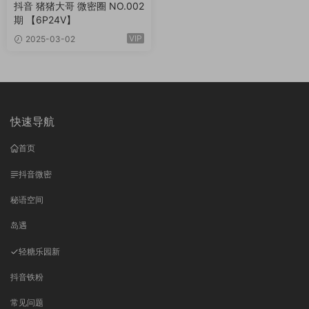
抖音 猪猪大哥 微密圈 NO.002
期 【6P24V】
VIP
2025-03-02
快速导航
首页
抖音微密
秘语空间
岛遇
轻糖乐园
新
抖音铁粉
常见问题