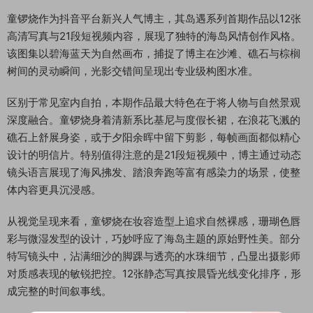
童锣烧作为抖音平台新兴人气博主，其岛遇系列首期作品以12张
高清写真与21段短视频内容，展现了独特的海岛风情创作风格。
该图集以碧海蓝天为自然画布，捕捉了博主在沙滩、礁石与棕榈
树间的灵动瞬间，光影交错间呈现出专业级构图水准。
区别于常见室内自拍，本期作品最大特色在于将人物与自然景观
深度融合。童锣烧身着清新系比基尼与度假长裙，在浪花飞溅的
礁石上舒展身姿，或于夕阳余晖中留下剪影，每帧画面都似精心
设计的明信片。特别值得注意的是21段短视频中，博主通过动态
镜头语言展现了海风拂发、踏浪奔跑等富有感染力的场景，使整
体内容更具沉浸感。
从视觉呈现来看，童锣烧在妆容造型上追求自然裸感，珊瑚色唇
彩与微湿发型的设计，巧妙呼应了海岛主题的原始野性美。部分
特写镜头中，沾满细沙的脚踝与透亮的水珠细节，凸显出摄影师
对质感表现的敏锐把控。12张静态写真按晨昏光线变化排序，形
成完整的时间叙事线。