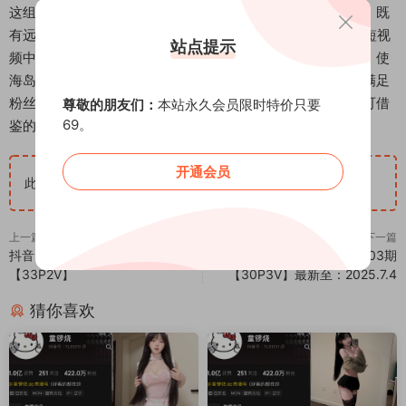
这组自拍写真在内容编排上展现了专业博主的内容策划能力，既
有远景展现环境氛围，也不乏近景突出人物表情管理。21段短视
站点提示
频中包含了慢动作回眸、延时摄影记录云层流动等创意手法，使
海岛度假这个常见题材产生了新颖的视觉表达。整体作品既满足
粉丝对高质量视觉内容的需求，也为旅游类自拍创作提供了可借
尊敬的朋友们：
本站永久会员限时特价只要
69。
鉴的样本。
开通会员
此隐藏内容仅限VIP查看
升级VIP
上一篇
下一篇
抖音 VC 秘语空间 NO.002期
抖音 雪顶 岛遇 NO.003期
【33P2V】
【30P3V】最新至：2025.7.4
猜你喜欢